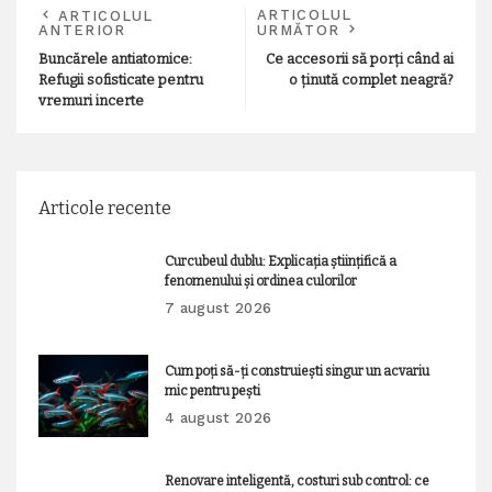
ARTICOLUL
ARTICOLUL
ANTERIOR
URMĂTOR
Buncărele antiatomice:
Ce accesorii să porți când ai
Refugii sofisticate pentru
o ținută complet neagră?
vremuri incerte
Articole recente
Curcubeul dublu: Explicația științifică a
fenomenului și ordinea culorilor
7 august 2026
Cum poți să-ți construiești singur un acvariu
mic pentru pești
4 august 2026
Renovare inteligentă, costuri sub control: ce