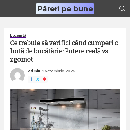
Păreri pe bune
Locuință
Ce trebuie să verifici când cumperi o
hotă de bucătărie: Putere reală vs.
zgomot
admin
1 octombrie 2025
Posted
by