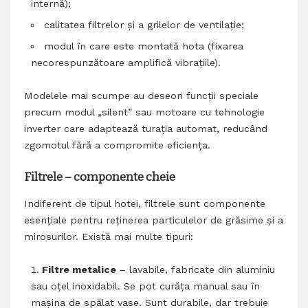
internă);
calitatea filtrelor și a grilelor de ventilație;
modul în care este montată hota (fixarea
necorespunzătoare amplifică vibrațiile).
Modelele mai scumpe au deseori funcții speciale
precum modul „silent” sau motoare cu tehnologie
inverter care adaptează turația automat, reducând
zgomotul fără a compromite eficiența.
Filtrele – componente cheie
Indiferent de tipul hotei, filtrele sunt componente
esențiale pentru reținerea particulelor de grăsime și a
mirosurilor. Există mai multe tipuri:
Filtre metalice
– lavabile, fabricate din aluminiu
sau oțel inoxidabil. Se pot curăța manual sau în
mașina de spălat vase. Sunt durabile, dar trebuie