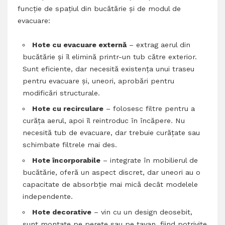
funcție de spațiul din bucătărie și de modul de
evacuare:
Hote cu evacuare externă
– extrag aerul din
bucătărie și îl elimină printr-un tub către exterior.
Sunt eficiente, dar necesită existența unui traseu
pentru evacuare și, uneori, aprobări pentru
modificări structurale.
Hote cu recirculare
– folosesc filtre pentru a
curăța aerul, apoi îl reintroduc în încăpere. Nu
necesită tub de evacuare, dar trebuie curățate sau
schimbate filtrele mai des.
Hote încorporabile
– integrate în mobilierul de
bucătărie, oferă un aspect discret, dar uneori au o
capacitate de absorbție mai mică decât modelele
independente.
Hote decorative
– vin cu un design deosebit,
sunt montate pe perete sau pe tavan, fiind potrivite