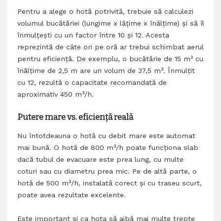
Pentru a alege o hotă potrivită, trebuie să calculezi
volumul bucătăriei (lungime x lățime x înălțime) și să îl
înmulțești cu un factor între 10 și 12. Acesta
reprezintă de câte ori pe oră ar trebui schimbat aerul
pentru eficiență. De exemplu, o bucătărie de 15 m² cu
înălțime de 2,5 m are un volum de 37,5 m³. Înmulțit
cu 12, rezultă o capacitate recomandată de
aproximativ 450 m³/h.
Putere mare vs. eficiență reală
Nu întotdeauna o hotă cu debit mare este automat
mai bună. O hotă de 800 m³/h poate funcționa slab
dacă tubul de evacuare este prea lung, cu multe
coturi sau cu diametru prea mic. Pe de altă parte, o
hotă de 500 m³/h, instalată corect și cu traseu scurt,
poate avea rezultate excelente.
Este important și ca hota să aibă mai multe trepte