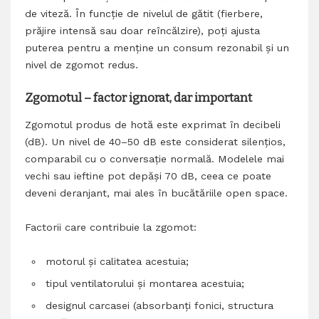
de viteză. În funcție de nivelul de gătit (fierbere,
prăjire intensă sau doar reîncălzire), poți ajusta
puterea pentru a menține un consum rezonabil și un
nivel de zgomot redus.
Zgomotul – factor ignorat, dar important
Zgomotul produs de hotă este exprimat în decibeli
(dB). Un nivel de 40–50 dB este considerat silențios,
comparabil cu o conversație normală. Modelele mai
vechi sau ieftine pot depăși 70 dB, ceea ce poate
deveni deranjant, mai ales în bucătăriile open space.
Factorii care contribuie la zgomot:
motorul și calitatea acestuia;
tipul ventilatorului și montarea acestuia;
designul carcasei (absorbanți fonici, structura