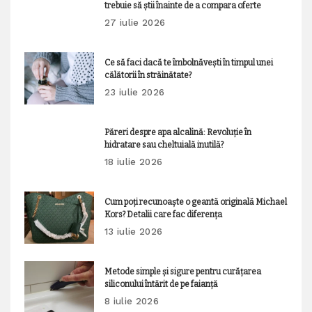
trebuie să știi înainte de a compara oferte
27 iulie 2026
Ce să faci dacă te îmbolnăvești în timpul unei
călătorii în străinătate?
23 iulie 2026
Păreri despre apa alcalină: Revoluție în
hidratare sau cheltuială inutilă?
18 iulie 2026
Cum poți recunoaște o geantă originală Michael
Kors? Detalii care fac diferența
13 iulie 2026
Metode simple și sigure pentru curățarea
siliconului întărit de pe faianță
8 iulie 2026