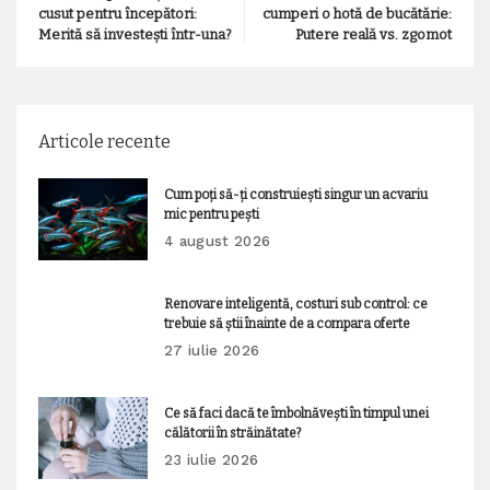
cusut pentru începători:
cumperi o hotă de bucătărie:
Merită să investești într-una?
Putere reală vs. zgomot
Articole recente
Cum poți să-ți construiești singur un acvariu
mic pentru pești
4 august 2026
Renovare inteligentă, costuri sub control: ce
trebuie să știi înainte de a compara oferte
27 iulie 2026
Ce să faci dacă te îmbolnăvești în timpul unei
călătorii în străinătate?
23 iulie 2026