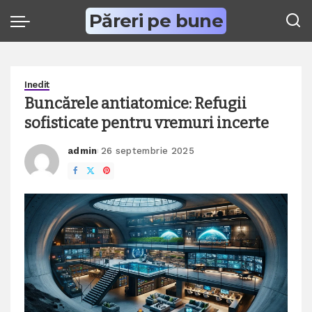
Păreri pe bune
Inedit
Buncărele antiatomice: Refugii
sofisticate pentru vremuri incerte
admin
26 septembrie 2025
Posted
by