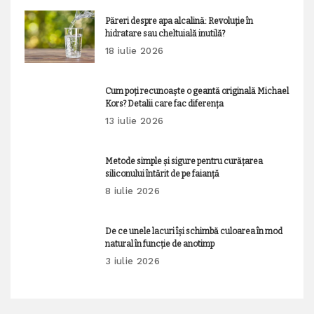
Păreri despre apa alcalină: Revoluție în
hidratare sau cheltuială inutilă?
18 iulie 2026
Cum poți recunoaște o geantă originală Michael
Kors? Detalii care fac diferența
13 iulie 2026
Metode simple și sigure pentru curățarea
siliconului întărit de pe faianță
8 iulie 2026
De ce unele lacuri își schimbă culoarea în mod
natural în funcție de anotimp
3 iulie 2026