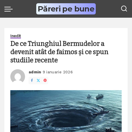
Păreri pe bune
Inedit
De ce Triunghiul Bermudelor a
devenit atât de faimos și ce spun
studiile recente
admin
9 ianuarie 2026
Posted
by