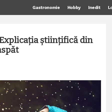
Gastronomie
Hobby
Inedit
L
xplicația științifică din
aspăt