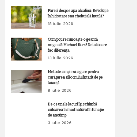
Păreri despre apa alcalină: Revoluție
în hidratare sau cheltuială inutilă?
18 iulie 2026
Cum poți recunoaște o geantă
originală Michael Kors? Detalii care
fac diferența
13 iulie 2026
Metode simple și sigure pentru
curățarea siliconului întărit de pe
faianță
8 iulie 2026
De ce unele lacuri își schimbă
culoarea în mod natural în funcție
de anotimp
3 iulie 2026