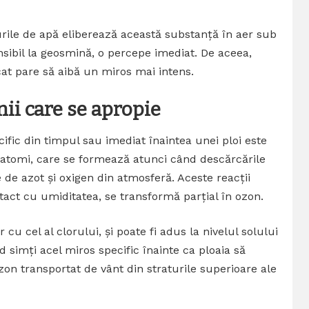
rile de apă eliberează această substanță în aer sub
sibil la geosmină, o percepe imediat. De aceea,
at pare să aibă un miros mai intens.
ii care se apropie
ific din timpul sau imediat înaintea unei ploi este
 atomi, care se formează atunci când descărcările
de azot și oxigen din atmosferă. Aceste reacții
tact cu umiditatea, se transformă parțial în ozon.
u cel al clorului, și poate fi adus la nivelul solului
 simți acel miros specific înainte ca ploaia să
zon transportat de vânt din straturile superioare ale