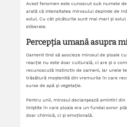
Acest fenomen este cunoscut sub numele de „ef
arată că intensitatea mirosului depinde de mă
solul. Cu cât picăturile sunt mai mari și solu
eliberate.
Percepția umană asupra mi
Oamenii tind să asocieze mirosul de ploaie cu
reacție nu este doar culturală, ci are și o c
recunoscută instinctiv de oameni, iar unele teo
trăsătură moștenită din vremurile în care re
surse de apă și vegetație.
Pentru unii, mirosul declanșează amintiri din
liniștite în care ploaia era un fundal sonor plă
doar chimică, ci și emoțională.