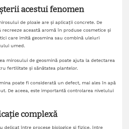
așterii acestui fenomen
osului de ploaie are și aplicații concrete. De
ă recreeze această aromă în produse cosmetice și
tici care imită geosmina sau combină uleiuri
tului umed.
carea mirosului de geosmină poate ajuta la detectarea
u fertilitate și sănătatea plantelor.
smina poate fi considerată un defect, mai ales în apă
ut. De aceea, este importantă controlarea nivelului
icație complexă
 delicat între procese biologice și fizice, între