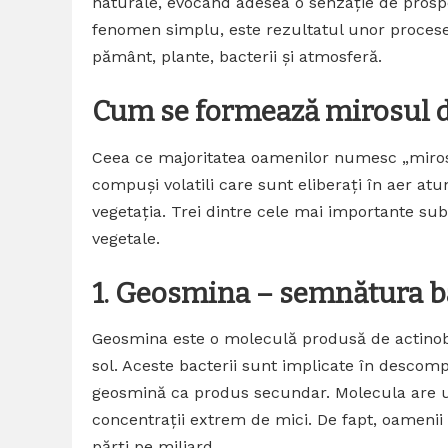
naturale, evocând adesea o senzație de prosp
fenomen simplu, este rezultatul unor procese
pământ, plante, bacterii și atmosferă.
Cum se formează mirosul d
Ceea ce majoritatea oamenilor numesc „miros 
compuși volatili care sunt eliberați în aer atu
vegetația. Trei dintre cele mai importante sub
vegetale.
1. Geosmina – semnătura ba
Geosmina este o moleculă produsă de actinoba
sol. Aceste bacterii sunt implicate în descom
geosmină ca produs secundar. Molecula are un 
concentrații extrem de mici. De fapt, oamenii
părți pe miliard.