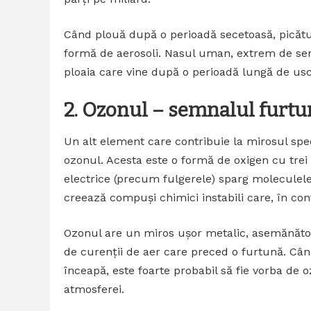
Când plouă după o perioadă secetoasă, picătu
formă de aerosoli. Nasul uman, extrem de sen
ploaia care vine după o perioadă lungă de usc
2. Ozonul – semnalul furtun
Un alt element care contribuie la mirosul spec
ozonul. Acesta este o formă de oxigen cu trei
electrice (precum fulgerele) sparg moleculele 
creează compuși chimici instabili care, în con
Ozonul are un miros ușor metalic, asemănător c
de curenții de aer care preced o furtună. Când
înceapă, este foarte probabil să fie vorba de o
atmosferei.