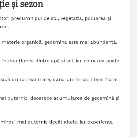
ție și sezon
ctori precum tipul de sol, vegetația, poluarea și
ute.
în materie organică, geosmina este mai abundentă,
c interacțiunea dintre apă și sol, iar poluarea poate
 joacă un rol mai mare, dând un miros intens floral
 mai puternic, deoarece acumularea de geosmină și
„miros” mai puternic decât altele, iar experiența