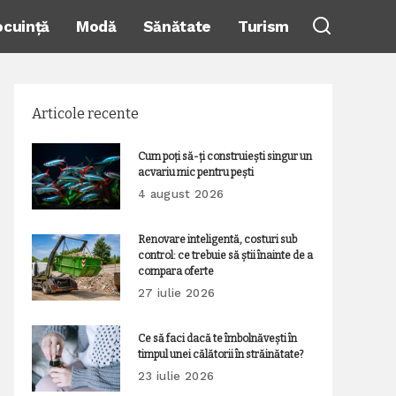
ocuință
Modă
Sănătate
Turism
Articole recente
Cum poți să-ți construiești singur un
acvariu mic pentru pești
4 august 2026
Renovare inteligentă, costuri sub
control: ce trebuie să știi înainte de a
compara oferte
27 iulie 2026
Ce să faci dacă te îmbolnăvești în
timpul unei călătorii în străinătate?
23 iulie 2026