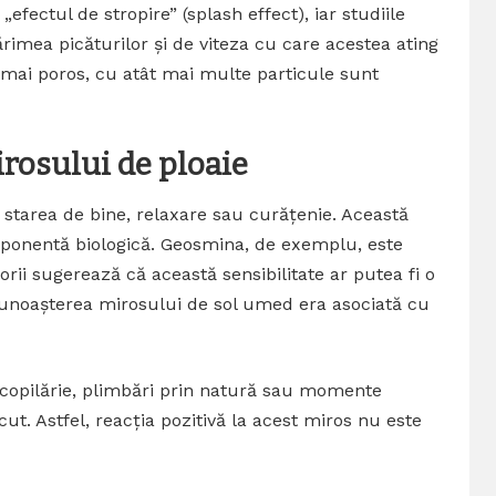
ectul de stropire” (splash effect), iar studiile
rimea picăturilor și de viteza cu care acestea ating
l mai poros, cu atât mai multe particule sunt
rosului de ploaie
 starea de bine, relaxare sau curățenie. Această
omponentă biologică. Geosmina, de exemplu, este
rii sugerează că această sensibilitate ar putea fi o
cunoașterea mirosului de sol umed era asociată cu
 copilărie, plimbări prin natură sau momente
cut. Astfel, reacția pozitivă la acest miros nu este