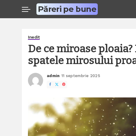
Păreri pe bune
Inedit
De ce miroase ploaia? E
spatele mirosului pro
admin
11 septembrie 2025
Posted
by