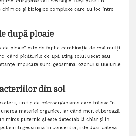
ețime, curățenie sau nostalgie. Deși pare un
 chimice și biologice complexe care au loc între
e după ploaie
de ploaie” este de fapt o combinație de mai mulți
nci când picăturile de apă ating solul uscat sau
stanțe implicate sunt: geosmina, ozonul și uleiurile
cteriilor din sol
cterii, un tip de microorganisme care trăiesc în
punerea materiei organice, iar când mor, eliberează
miros puternic și este detectabilă chiar și în
 pot simți geosmina în concentrații de doar câteva