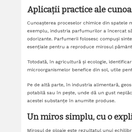
Aplicații practice ale cuno
Cunoașterea proceselor chimice din spatele mir
exemplu, industria parfumurilor a încercat s
odorizante. Parfumerii folosesc compuși sinte
esențiale pentru a reproduce mirosul pămân
Totodată, în agricultură și ecologie, identifi
microorganismelor benefice din sol, utile pentr
Pe de altă parte, în industria alimentară, geo
potabilă sau în pește, unde dă un gust neplăc
acestei substanțe în anumite produse.
Un miros simplu, cu o expl
Mirosul de ploaie este rezultatul unui echilibru