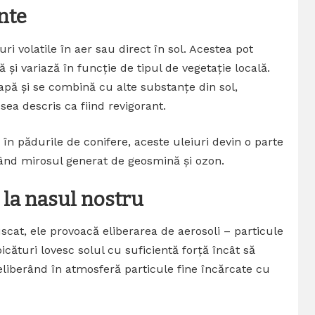
ante
i volatile în aer sau direct în sol. Acestea pot
ă și variază în funcție de tipul de vegetație locală.
apă și se combină cu alte substanțe din sol,
sea descris ca fiind revigorant.
 în pădurile de conifere, aceste uleiuri devin o parte
ând mirosul generat de geosmină și ozon.
la nasul nostru
uscat, ele provoacă eliberarea de aerosoli – particule
cături lovesc solul cu suficientă forță încât să
 eliberând în atmosferă particule fine încărcate cu