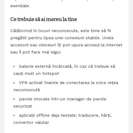
esențiale.
Ce trebuie să ai mereu la tine
Călătorind în locuri necunoscute, este bine să fii
pregătit pentru lipsa unei conexiuni stabile. Unele
accesorii sau obiceiuri îți pot ușura accesul la internet
sau îl pot face mai sigur.
baterie externă încărcată, în caz că trebuie să
cauți mult un hotspot
VPN activat înainte de conectarea la orice rețea
necunoscută
parole stocate într-un manager de parole
securizat
aplicații offline deja testate: traducere, hărți,
convertor valutar