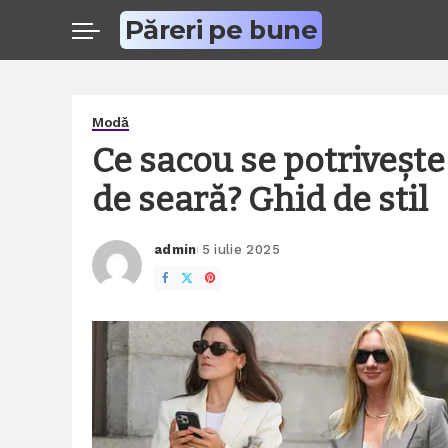
Păreri pe bune
Modă
Ce sacou se potrivește 
de seară? Ghid de stil
admin
5 iulie 2025
Posted
by