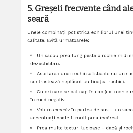
5. Greșeli frecvente când al
seară
Unele combinații pot strica echilibrul unei ți
calitate. Evită următoarele:
Un sacou prea lung peste o rochie midi sa
dezechilibru.
Asortarea unei rochii sofisticate cu un 
contrastează neplăcut cu finețea rochiei.
Culori care se bat cap în cap (ex: rochie 
în mod negativ.
Volum excesiv în partea de sus – un sacou
accentuați poate fi mult prea încărcat.
Prea multe texturi lucioase – dacă și roch