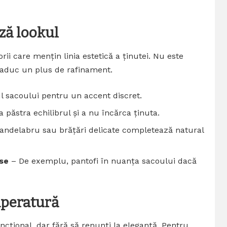
ză lookul
rii care mențin linia estetică a ținutei. Nu este
e aduc un plus de rafinament.
ul sacoului pentru un accent discret.
 păstra echilibrul și a nu încărca ținuta.
 candelabru sau brățări delicate completează natural
ese
– De exemplu, pantofi în nuanța sacoului dacă
mperatură
uncțional, dar fără să renunți la eleganță. Pentru