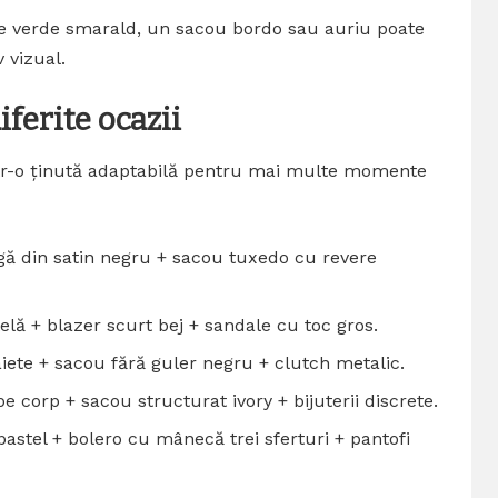
e verde smarald, un sacou bordo sau auriu poate
 vizual.
iferite ocazii
ntr-o ținută adaptabilă pentru mai multe momente
ă din satin negru + sacou tuxedo cu revere
lă + blazer scurt bej + sandale cu toc gros.
iete + sacou fără guler negru + clutch metalic.
e corp + sacou structurat ivory + bijuterii discrete.
astel + bolero cu mânecă trei sferturi + pantofi