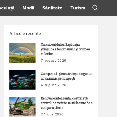
ocuință
Modă
Sănătate
Turism
Articole recente
Curcubeul dublu: Explicația
științifică a fenomenului și ordinea
culorilor
7 august 2026
Cum poți să-ți construiești singur un
acvariu mic pentru pești
4 august 2026
Renovare inteligentă, costuri sub
control: ce trebuie să știi înainte de a
compara oferte
27 iulie 2026