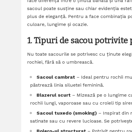
face diferența între o ținută banală și una raf
sacoul poate susține sau chiar evidenția este
plus de eleganță. Pentru a face combinația potr
culoare, lungime și ocazie.
1. Tipuri de sacou potrivite
Nu toate sacourile se potrivesc cu ținute elega
rochiei, fără să o umbrească.
Sacoul cambrat
– Ideal pentru rochii mu
păstrează linia siluetei feminină.
Blazerul scurt
– Mizează pe o lungime car
rochii lungi, vaporoase sau cu croieli tip sire
Sacoul tuxedo (smoking)
– Inspirat din
satinate sau cu revere lucioase. Se potriveșt
Bolero-ul structurat
– Potrivit pentru ro