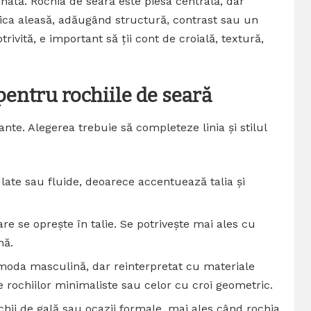
inată. Rochia de seară este piesa centrală, dar
tica aleasă, adăugând structură, contrast sau un
ivită, e important să ții cont de croială, textură,
 pentru rochiile de seară
nte. Alegerea trebuie să completeze linia și stilul
late sau fluide, deoarece accentuează talia și
e se oprește în talie. Se potrivește mai ales cu
nă.
 moda masculină, dar reinterpretat cu materiale
e rochiilor minimaliste sau celor cu croi geometric.
chii de gală sau ocazii formale, mai ales când rochia