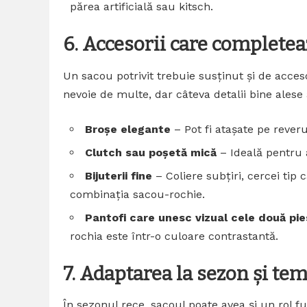
părea artificială sau kitsch.
6. Accesorii care completea
Un sacou potrivit trebuie susținut și de acceso
nevoie de multe, dar câteva detalii bine ales
Broșe elegante
– Pot fi atașate pe rever
Clutch sau poșetă mică
– Ideală pentru a
Bijuterii fine
– Coliere subțiri, cercei tip
combinația sacou-rochie.
Pantofi care unesc vizual cele două pi
rochia este într-o culoare contrastantă.
7. Adaptarea la sezon și te
În sezonul rece, sacoul poate avea și un rol f