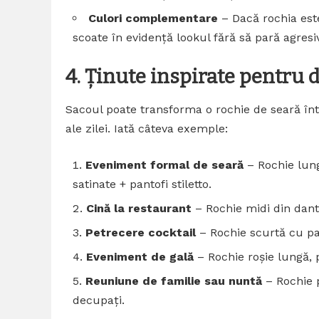
Culori complementare
– Dacă rochia est
scoate în evidență lookul fără să pară agresiv
4. Ținute inspirate pentru d
Sacoul poate transforma o rochie de seară î
ale zilei. Iată câteva exemple:
Eveniment formal de seară
– Rochie lung
satinate + pantofi stiletto.
Cină la restaurant
– Rochie midi din dante
Petrecere cocktail
– Rochie scurtă cu pa
Eveniment de gală
– Rochie roșie lungă, p
Reuniune de familie sau nuntă
– Rochie p
decupați.