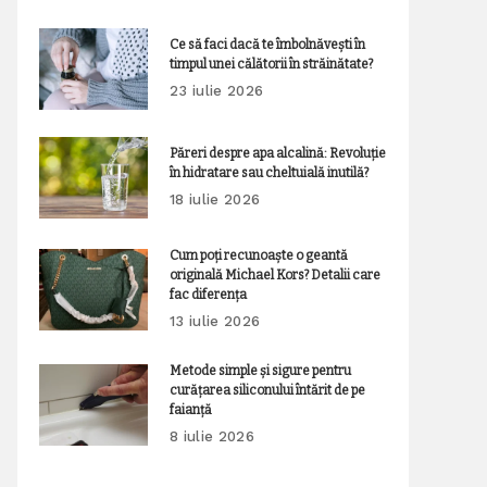
Ce să faci dacă te îmbolnăvești în
timpul unei călătorii în străinătate?
23 iulie 2026
Păreri despre apa alcalină: Revoluție
în hidratare sau cheltuială inutilă?
18 iulie 2026
Cum poți recunoaște o geantă
originală Michael Kors? Detalii care
fac diferența
13 iulie 2026
Metode simple și sigure pentru
curățarea siliconului întărit de pe
faianță
8 iulie 2026